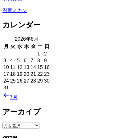
ビ
ゲ
温室ミカン
ー
カレンダー
シ
2026年8月
ョ
月
火
水
木
金
土
日
ン
1
2
3
4
5
6
7
8
9
10
11
12
13
14
15
16
17
18
19
20
21
22
23
24
25
26
27
28
29
30
31
7月
アーカイブ
ア
ー