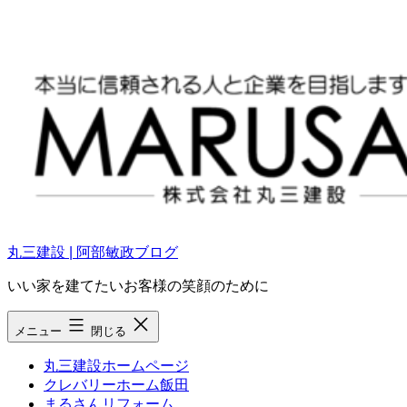
コ
ン
テ
ン
ツ
へ
ス
キ
ッ
プ
丸三建設 | 阿部敏政ブログ
いい家を建てたいお客様の笑顔のために
メニュー
閉じる
丸三建設ホームページ
クレバリーホーム飯田
まるさんリフォーム