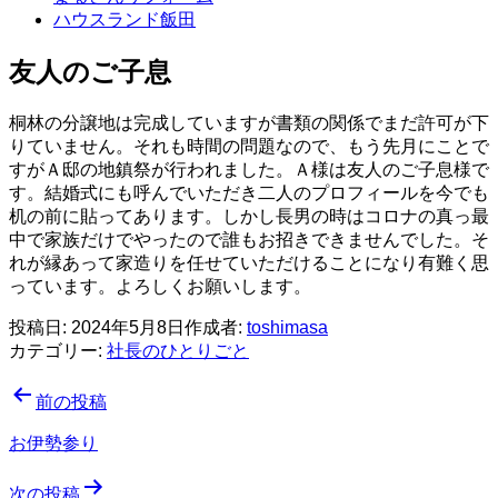
ハウスランド飯田
友人のご子息
桐林の分譲地は完成していますが書類の関係でまだ許可が下
りていません。それも時間の問題なので、もう先月にことで
すがＡ邸の地鎮祭が行われました。Ａ様は友人のご子息様で
す。結婚式にも呼んでいただき二人のプロフィールを今でも
机の前に貼ってあります。
しかし長男の時はコロナの真っ最
中で家族だけでやったので誰もお招きできませんでした。そ
れが縁あって家造りを任せていただけることになり有難く思
っています。よろしくお願いします。
投稿日:
2024年5月8日
作成者:
toshimasa
カテゴリー:
社長のひとりごと
投
前の投稿
稿
お伊勢参り
ナ
次の投稿