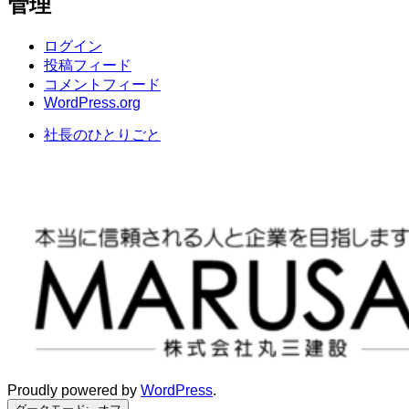
管理
カ
イ
ブ
ログイン
投稿フィード
コメントフィード
WordPress.org
社長のひとりごと
Proudly powered by
WordPress
.