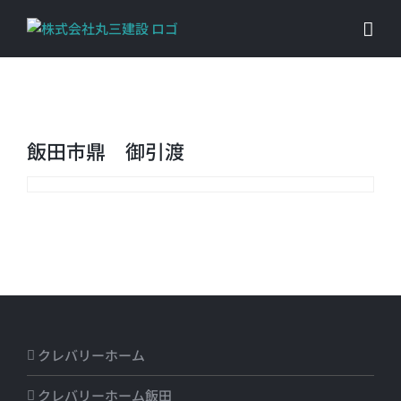
Skip
to
content
飯田市鼎 御引渡
クレバリーホーム
クレバリーホーム飯田