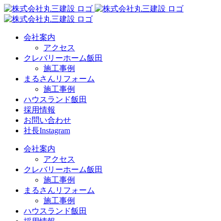
Skip
to
content
会社案内
アクセス
クレバリーホーム飯田
施工事例
まるさんリフォーム
施工事例
ハウスランド飯田
採用情報
お問い合わせ
社長Instagram
会社案内
アクセス
クレバリーホーム飯田
施工事例
まるさんリフォーム
施工事例
ハウスランド飯田